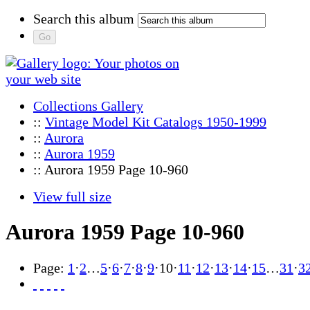
Search this album
Collections Gallery
::
Vintage Model Kit Catalogs 1950-1999
::
Aurora
::
Aurora 1959
:: Aurora 1959 Page 10-960
View full size
Aurora 1959 Page 10-960
Page:
1
·
2
…
5
·
6
·
7
·
8
·
9
·
10
·
11
·
12
·
13
·
14
·
15
…
31
·
3