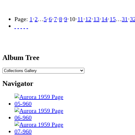
Page:
1
·
2
…
5
·
6
·
7
·
8
·
9
·
10
·
11
·
12
·
13
·
14
·
15
…
31
·
3
Album Tree
Navigator