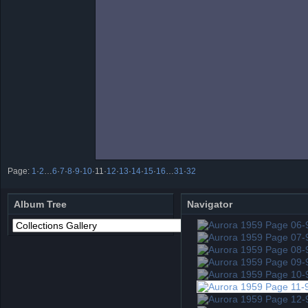
Page:
1
·
2
…
6
·
7
·
8
·
9
·
10
·
11
·
12
·
13
·
14
·
15
·
16
…
31
·
32
Album Tree
Navigator