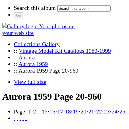
Search this album
Collections Gallery
::
Vintage Model Kit Catalogs 1950-1999
::
Aurora
::
Aurora 1959
:: Aurora 1959 Page 20-960
View full size
Aurora 1959 Page 20-960
Page:
1
·
2
…
15
·
16
·
17
·
18
·
19
·
20
·
21
·
22
·
23
·
24
·
25