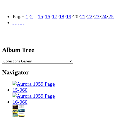
Page:
1
·
2
…
15
·
16
·
17
·
18
·
19
·
20
·
21
·
22
·
23
·
24
·
25
Album Tree
Navigator