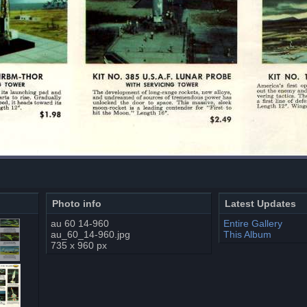
Photo info
Latest Updates
au 60 14-960
Entire Gallery
au_60_14-960.jpg
This Album
735 x 960 px