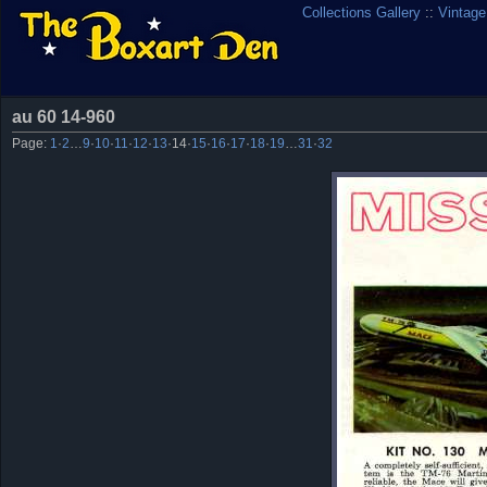
Collections Gallery
::
Vintage
au 60 14-960
Page:
1
·
2
…
9
·
10
·
11
·
12
·
13
·
14
·
15
·
16
·
17
·
18
·
19
…
31
·
32