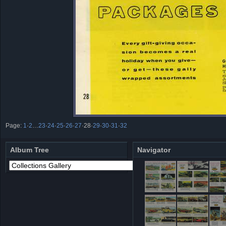
Page:
1
·
2
…
23
·
24
·
25
·
26
·
27
·
28
·
29
·
30
·
31
·
32
Album Tree
Navigator