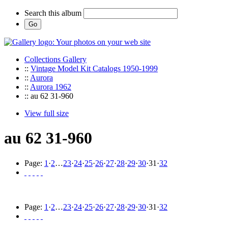
Search this album
Collections Gallery
::
Vintage Model Kit Catalogs 1950-1999
::
Aurora
::
Aurora 1962
:: au 62 31-960
View full size
au 62 31-960
Page:
1
·
2
…
23
·
24
·
25
·
26
·
27
·
28
·
29
·
30
·
31
·
32
Page:
1
·
2
…
23
·
24
·
25
·
26
·
27
·
28
·
29
·
30
·
31
·
32