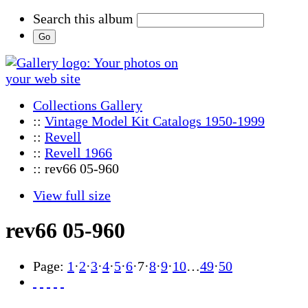
Search this album
Collections Gallery
::
Vintage Model Kit Catalogs 1950-1999
::
Revell
::
Revell 1966
:: rev66 05-960
View full size
rev66 05-960
Page:
1
·
2
·
3
·
4
·
5
·
6
·
7
·
8
·
9
·
10
…
49
·
50