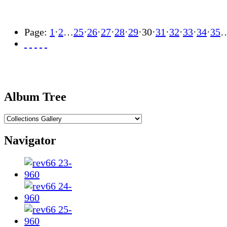
Page:
1
·
2
…
25
·
26
·
27
·
28
·
29
·
30
·
31
·
32
·
33
·
34
·
35
Album Tree
Navigator