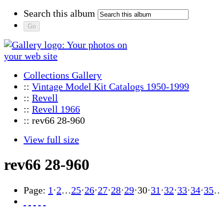
Search this album
Collections Gallery
::
Vintage Model Kit Catalogs 1950-1999
::
Revell
::
Revell 1966
:: rev66 28-960
View full size
rev66 28-960
Page:
1
·
2
…
25
·
26
·
27
·
28
·
29
·
30
·
31
·
32
·
33
·
34
·
35