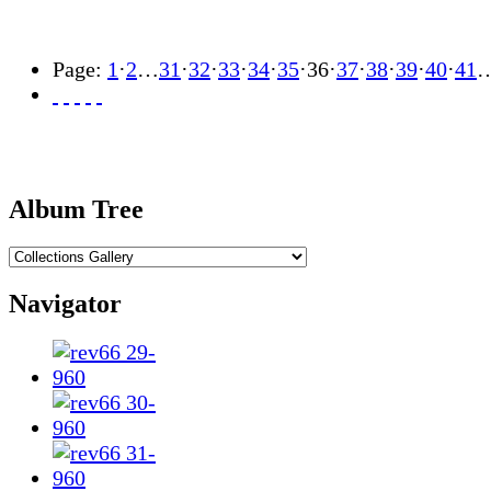
Page:
1
·
2
…
31
·
32
·
33
·
34
·
35
·
36
·
37
·
38
·
39
·
40
·
41
Album Tree
Navigator