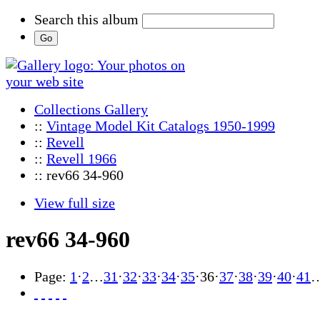
Search this album
Collections Gallery
::
Vintage Model Kit Catalogs 1950-1999
::
Revell
::
Revell 1966
:: rev66 34-960
View full size
rev66 34-960
Page:
1
·
2
…
31
·
32
·
33
·
34
·
35
·
36
·
37
·
38
·
39
·
40
·
41