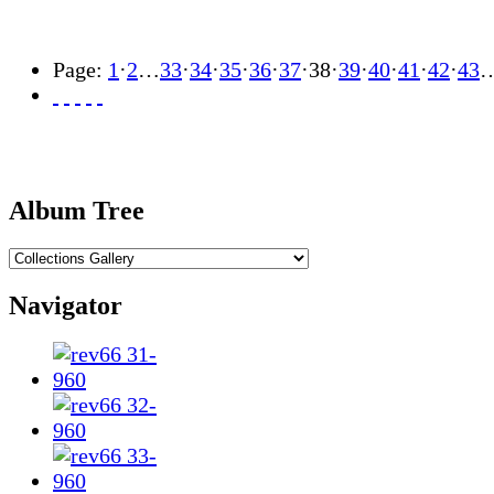
Page:
1
·
2
…
33
·
34
·
35
·
36
·
37
·
38
·
39
·
40
·
41
·
42
·
43
Album Tree
Navigator