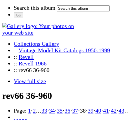
Search this album
Collections Gallery
::
Vintage Model Kit Catalogs 1950-1999
::
Revell
::
Revell 1966
:: rev66 36-960
View full size
rev66 36-960
Page:
1
·
2
…
33
·
34
·
35
·
36
·
37
·
38
·
39
·
40
·
41
·
42
·
43