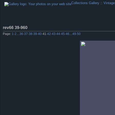
Collections Gallery
::
Vintage
rev66 39-960
Page:
1
·
2
…
36
·
37
·
38
·
39
·
40
·
41
·
42
·
43
·
44
·
45
·
46
…
49
·
50