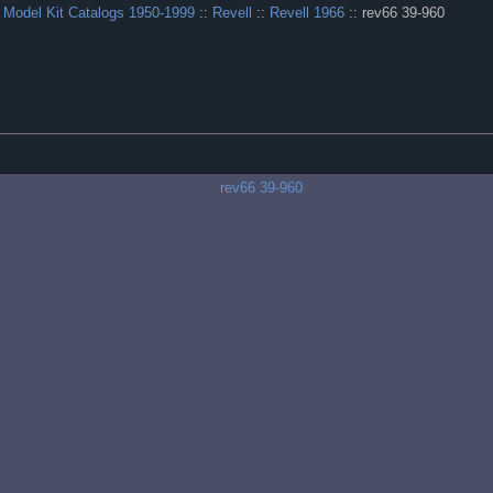
 Model Kit Catalogs 1950-1999
::
Revell
::
Revell 1966
:: rev66 39-960