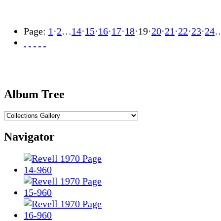
Page:
1
·
2
…
14
·
15
·
16
·
17
·
18
·
19
·
20
·
21
·
22
·
23
·
24
Album Tree
Navigator