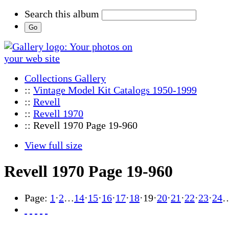
Search this album
Collections Gallery
::
Vintage Model Kit Catalogs 1950-1999
::
Revell
::
Revell 1970
:: Revell 1970 Page 19-960
View full size
Revell 1970 Page 19-960
Page:
1
·
2
…
14
·
15
·
16
·
17
·
18
·
19
·
20
·
21
·
22
·
23
·
24