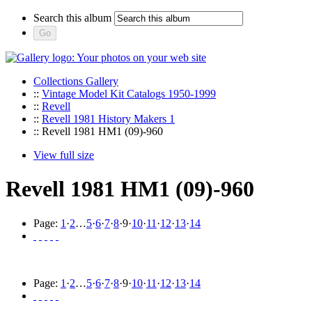
Search this album
Collections Gallery
::
Vintage Model Kit Catalogs 1950-1999
::
Revell
::
Revell 1981 History Makers 1
:: Revell 1981 HM1 (09)-960
View full size
Revell 1981 HM1 (09)-960
Page:
1
·
2
…
5
·
6
·
7
·
8
·
9
·
10
·
11
·
12
·
13
·
14
Page:
1
·
2
…
5
·
6
·
7
·
8
·
9
·
10
·
11
·
12
·
13
·
14