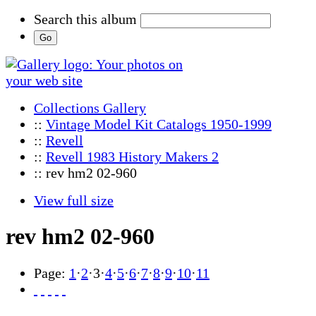
Search this album
Collections Gallery
::
Vintage Model Kit Catalogs 1950-1999
::
Revell
::
Revell 1983 History Makers 2
:: rev hm2 02-960
View full size
rev hm2 02-960
Page:
1
·
2
·
3
·
4
·
5
·
6
·
7
·
8
·
9
·
10
·
11