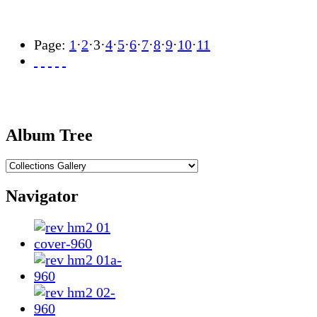
Page:
1
·
2
·
3
·
4
·
5
·
6
·
7
·
8
·
9
·
10
·
11
Album Tree
Navigator