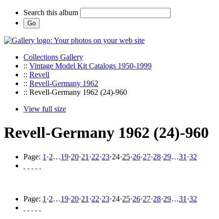
Search this album
Collections Gallery
::
Vintage Model Kit Catalogs 1950-1999
::
Revell
::
Revell-Germany 1962
:: Revell-Germany 1962 (24)-960
View full size
Revell-Germany 1962 (24)-960
Page:
1
·
2
…
19
·
20
·
21
·
22
·
23
·
24
·
25
·
26
·
27
·
28
·
29
…
31
·
32
Page:
1
·
2
…
19
·
20
·
21
·
22
·
23
·
24
·
25
·
26
·
27
·
28
·
29
…
31
·
32