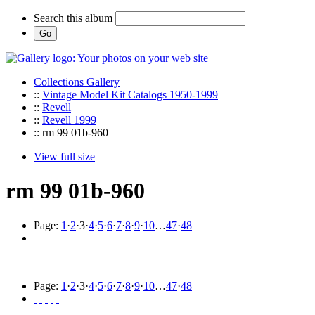
Search this album
Collections Gallery
::
Vintage Model Kit Catalogs 1950-1999
::
Revell
::
Revell 1999
:: rm 99 01b-960
View full size
rm 99 01b-960
Page:
1
·
2
·
3
·
4
·
5
·
6
·
7
·
8
·
9
·
10
…
47
·
48
Page:
1
·
2
·
3
·
4
·
5
·
6
·
7
·
8
·
9
·
10
…
47
·
48