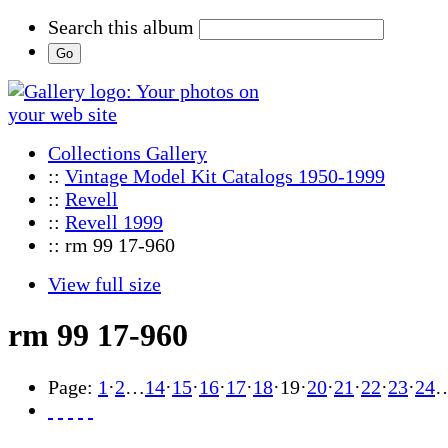
Search this album
Collections Gallery
::
Vintage Model Kit Catalogs 1950-1999
::
Revell
::
Revell 1999
:: rm 99 17-960
View full size
rm 99 17-960
Page:
1
·
2
…
14
·
15
·
16
·
17
·
18
·
19
·
20
·
21
·
22
·
23
·
24