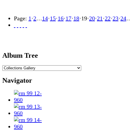
Page:
1
·
2
…
14
·
15
·
16
·
17
·
18
·
19
·
20
·
21
·
22
·
23
·
24
Album Tree
Navigator