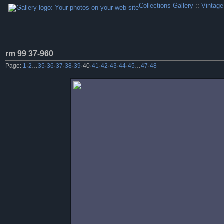
Collections Gallery
::
Vintage
rm 99 37-960
Page:
1
·
2
…
35
·
36
·
37
·
38
·
39
·
40
·
41
·
42
·
43
·
44
·
45
…
47
·
48