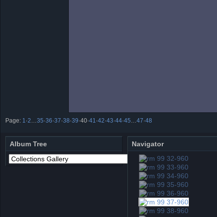
Page:
1
·
2
…
35
·
36
·
37
·
38
·
39
·
40
·
41
·
42
·
43
·
44
·
45
…
47
·
48
Album Tree
Navigator