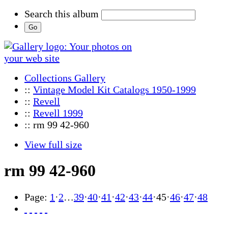
Search this album
Collections Gallery
::
Vintage Model Kit Catalogs 1950-1999
::
Revell
::
Revell 1999
:: rm 99 42-960
View full size
rm 99 42-960
Page:
1
·
2
…
39
·
40
·
41
·
42
·
43
·
44
·
45
·
46
·
47
·
48