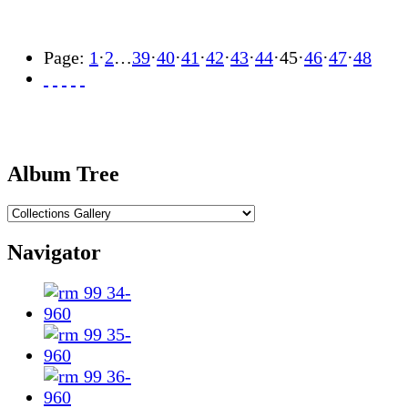
Page:
1
·
2
…
39
·
40
·
41
·
42
·
43
·
44
·
45
·
46
·
47
·
48
Album Tree
Navigator