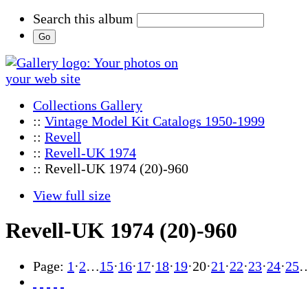
Search this album
Collections Gallery
::
Vintage Model Kit Catalogs 1950-1999
::
Revell
::
Revell-UK 1974
:: Revell-UK 1974 (20)-960
View full size
Revell-UK 1974 (20)-960
Page:
1
·
2
…
15
·
16
·
17
·
18
·
19
·
20
·
21
·
22
·
23
·
24
·
25