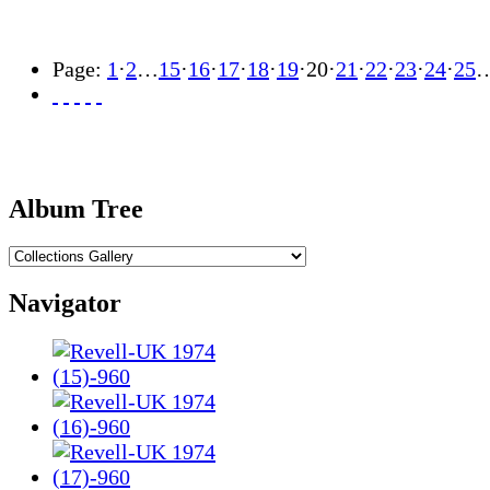
Page:
1
·
2
…
15
·
16
·
17
·
18
·
19
·
20
·
21
·
22
·
23
·
24
·
25
Album Tree
Navigator