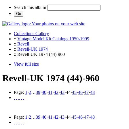
Search this album
Collections Gallery
::
Vintage Model Kit Catalogs 1950-1999
::
Revell
::
Revell-UK 1974
:: Revell-UK 1974 (44)-960
View full size
Revell-UK 1974 (44)-960
Page:
1
·
2
…
39
·
40
·
41
·
42
·
43
·
44
·
45
·
46
·
47
·
48
Page:
1
·
2
…
39
·
40
·
41
·
42
·
43
·
44
·
45
·
46
·
47
·
48