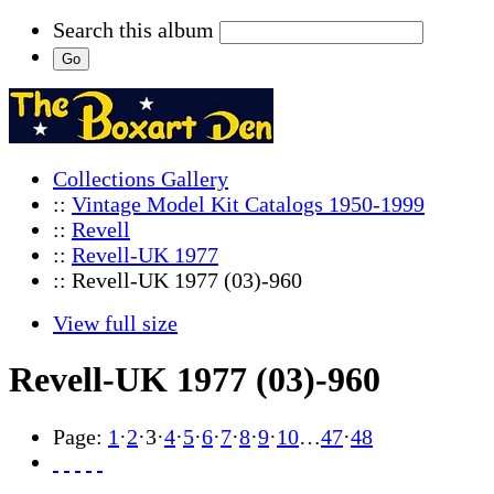
Search this album
Collections Gallery
::
Vintage Model Kit Catalogs 1950-1999
::
Revell
::
Revell-UK 1977
:: Revell-UK 1977 (03)-960
View full size
Revell-UK 1977 (03)-960
Page:
1
·
2
·
3
·
4
·
5
·
6
·
7
·
8
·
9
·
10
…
47
·
48