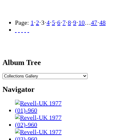
Page:
1
·
2
·
3
·
4
·
5
·
6
·
7
·
8
·
9
·
10
…
47
·
48
Album Tree
Navigator