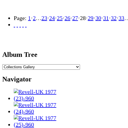
Page:
1
·
2
…
23
·
24
·
25
·
26
·
27
·
28
·
29
·
30
·
31
·
32
·
33
Album Tree
Navigator