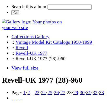
Search this album
Collections Gallery
::
Vintage Model Kit Catalogs 1950-1999
::
Revell
::
Revell-UK 1977
:: Revell-UK 1977 (28)-960
View full size
Revell-UK 1977 (28)-960
Page:
1
·
2
…
23
·
24
·
25
·
26
·
27
·
28
·
29
·
30
·
31
·
32
·
33