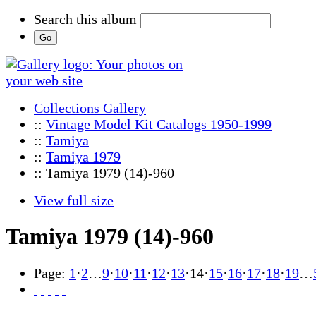
Search this album
Collections Gallery
::
Vintage Model Kit Catalogs 1950-1999
::
Tamiya
::
Tamiya 1979
:: Tamiya 1979 (14)-960
View full size
Tamiya 1979 (14)-960
Page:
1
·
2
…
9
·
10
·
11
·
12
·
13
·
14
·
15
·
16
·
17
·
18
·
19
…