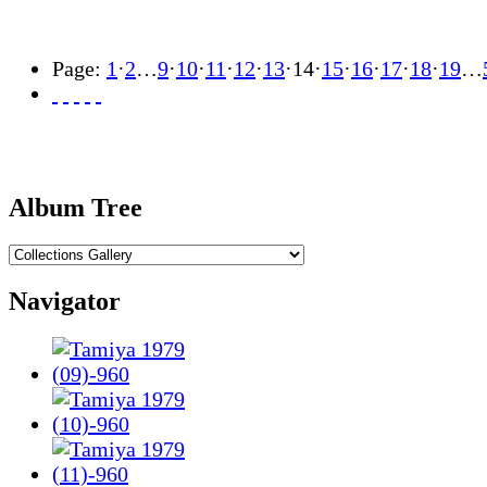
Page:
1
·
2
…
9
·
10
·
11
·
12
·
13
·
14
·
15
·
16
·
17
·
18
·
19
…
Album Tree
Navigator