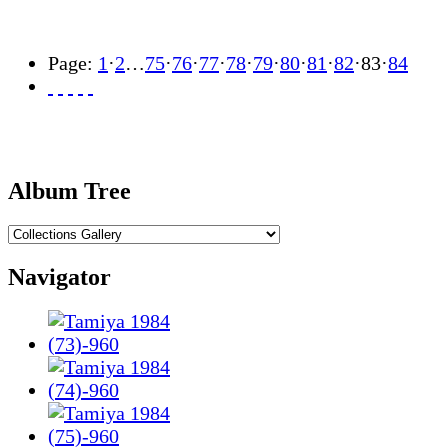
Page:
1
·
2
…
75
·
76
·
77
·
78
·
79
·
80
·
81
·
82
·
83
·
84
Album Tree
Navigator