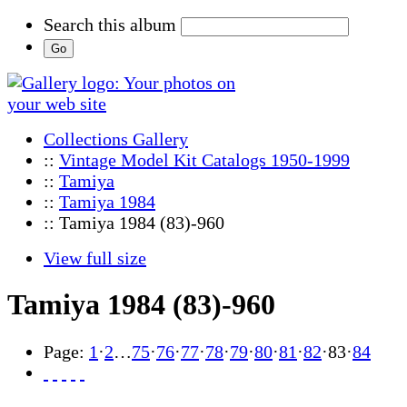
Search this album
Collections Gallery
::
Vintage Model Kit Catalogs 1950-1999
::
Tamiya
::
Tamiya 1984
:: Tamiya 1984 (83)-960
View full size
Tamiya 1984 (83)-960
Page:
1
·
2
…
75
·
76
·
77
·
78
·
79
·
80
·
81
·
82
·
83
·
84