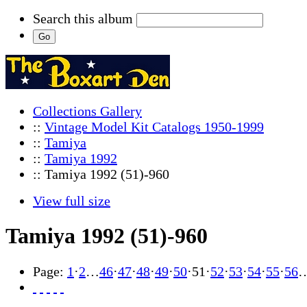
Search this album
Collections Gallery
::
Vintage Model Kit Catalogs 1950-1999
::
Tamiya
::
Tamiya 1992
:: Tamiya 1992 (51)-960
View full size
Tamiya 1992 (51)-960
Page:
1
·
2
…
46
·
47
·
48
·
49
·
50
·
51
·
52
·
53
·
54
·
55
·
56