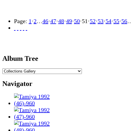
Page:
1
·
2
…
46
·
47
·
48
·
49
·
50
·
51
·
52
·
53
·
54
·
55
·
56
Album Tree
Navigator