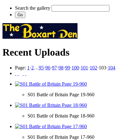
Search the gallery
Recent Uploads
Page:
1
·
2
…
95
·
96
·
97
·
98
·
99
·
100
·
101
·
102
·
103
·
104
S01 Battle of Britain Page 19-960
S01 Battle of Britain Page 18-960
S01 Battle of Britain Page 17-960