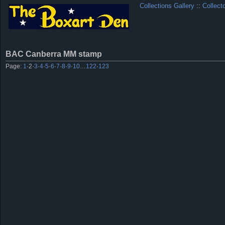
Collections Gallery
::
Collect
BAC Canberra MM stamp
Page:
1
·
2
·
3
·
4
·
5
·
6
·
7
·
8
·
9
·
10
…
122
·
123