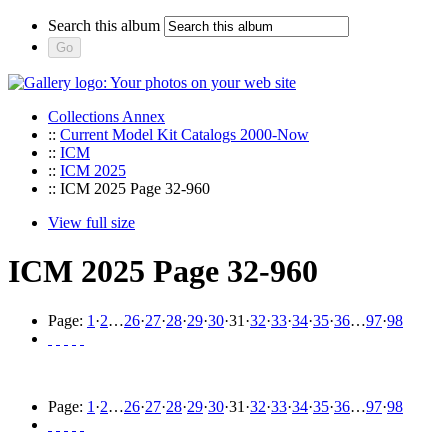
Search this album
Collections Annex
::
Current Model Kit Catalogs 2000-Now
::
ICM
::
ICM 2025
:: ICM 2025 Page 32-960
View full size
ICM 2025 Page 32-960
Page:
1
·
2
…
26
·
27
·
28
·
29
·
30
·
31
·
32
·
33
·
34
·
35
·
36
…
97
·
98
Page:
1
·
2
…
26
·
27
·
28
·
29
·
30
·
31
·
32
·
33
·
34
·
35
·
36
…
97
·
98