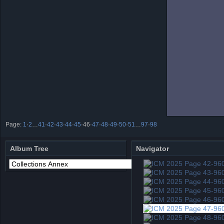
Page:
1
·
2
…
41
·
42
·
43
·
44
·
45
·
46
·
47
·
48
·
49
·
50
·
51
…
97
·
98
Album Tree
Navigator