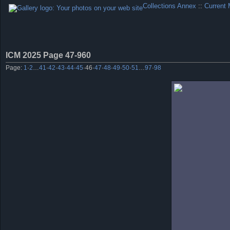
Collections Annex
::
Current 
ICM 2025 Page 47-960
Page:
1
·
2
…
41
·
42
·
43
·
44
·
45
·
46
·
47
·
48
·
49
·
50
·
51
…
97
·
98