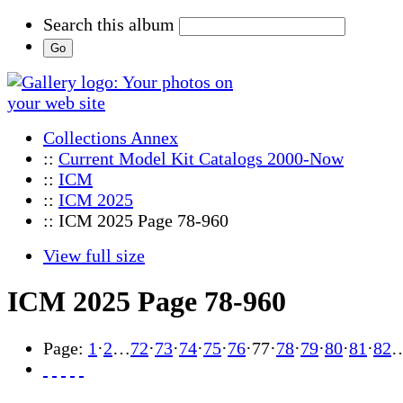
Search this album
Collections Annex
::
Current Model Kit Catalogs 2000-Now
::
ICM
::
ICM 2025
:: ICM 2025 Page 78-960
View full size
ICM 2025 Page 78-960
Page:
1
·
2
…
72
·
73
·
74
·
75
·
76
·
77
·
78
·
79
·
80
·
81
·
82