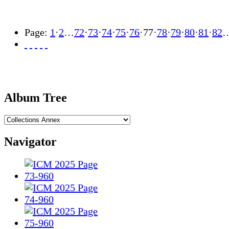
Page:
1
·
2
…
72
·
73
·
74
·
75
·
76
·
77
·
78
·
79
·
80
·
81
·
82
Album Tree
Navigator