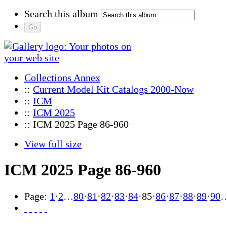
Search this album
Collections Annex
::
Current Model Kit Catalogs 2000-Now
::
ICM
::
ICM 2025
:: ICM 2025 Page 86-960
View full size
ICM 2025 Page 86-960
Page:
1
·
2
…
80
·
81
·
82
·
83
·
84
·
85
·
86
·
87
·
88
·
89
·
90