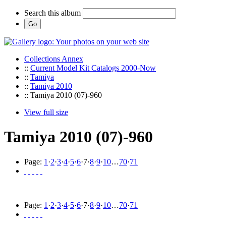
Search this album
Collections Annex
::
Current Model Kit Catalogs 2000-Now
::
Tamiya
::
Tamiya 2010
:: Tamiya 2010 (07)-960
View full size
Tamiya 2010 (07)-960
Page:
1
·
2
·
3
·
4
·
5
·
6
·
7
·
8
·
9
·
10
…
70
·
71
Page:
1
·
2
·
3
·
4
·
5
·
6
·
7
·
8
·
9
·
10
…
70
·
71