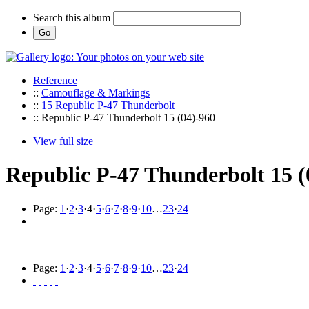
Search this album
Reference
::
Camouflage & Markings
::
15 Republic P-47 Thunderbolt
:: Republic P-47 Thunderbolt 15 (04)-960
View full size
Republic P-47 Thunderbolt 15 (
Page:
1
·
2
·
3
·
4
·
5
·
6
·
7
·
8
·
9
·
10
…
23
·
24
Page:
1
·
2
·
3
·
4
·
5
·
6
·
7
·
8
·
9
·
10
…
23
·
24