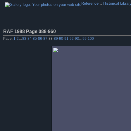
Reference
::
Historical Librar
RAF 1988 Page 088-960
Page:
1
·
2
…
83
·
84
·
85
·
86
·
87
·
88
·
89
·
90
·
91
·
92
·
93
…
99
·
100