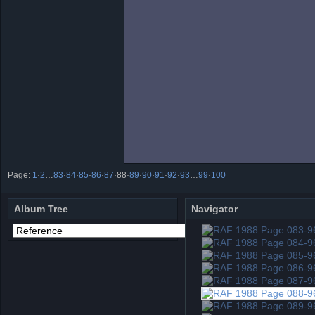
Page:
1
·
2
…
83
·
84
·
85
·
86
·
87
·
88
·
89
·
90
·
91
·
92
·
93
…
99
·
100
Album Tree
Navigator