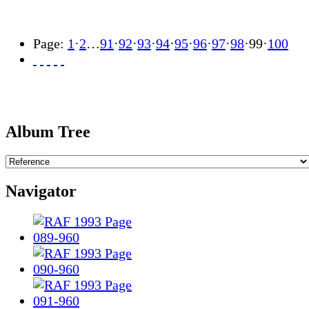
Page:
1
·
2
…
91
·
92
·
93
·
94
·
95
·
96
·
97
·
98
·
99
·
100
Album Tree
Navigator