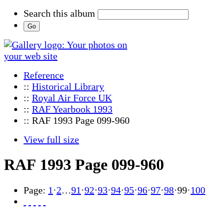
Search this album
Reference
::
Historical Library
::
Royal Air Force UK
::
RAF Yearbook 1993
:: RAF 1993 Page 099-960
View full size
RAF 1993 Page 099-960
Page:
1
·
2
…
91
·
92
·
93
·
94
·
95
·
96
·
97
·
98
·
99
·
100