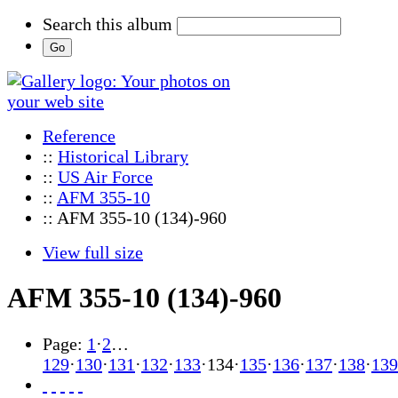
Search this album
Reference
::
Historical Library
::
US Air Force
::
AFM 355-10
:: AFM 355-10 (134)-960
View full size
AFM 355-10 (134)-960
Page:
1
·
2
…
129
·
130
·
131
·
132
·
133
·
134
·
135
·
136
·
137
·
138
·
139