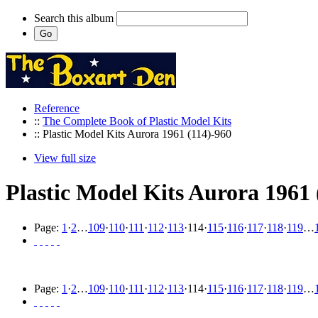
Search this album
Reference
::
The Complete Book of Plastic Model Kits
:: Plastic Model Kits Aurora 1961 (114)-960
View full size
Plastic Model Kits Aurora 1961 
Page:
1
·
2
…
109
·
110
·
111
·
112
·
113
·
114
·
115
·
116
·
117
·
118
·
119
…
Page:
1
·
2
…
109
·
110
·
111
·
112
·
113
·
114
·
115
·
116
·
117
·
118
·
119
…