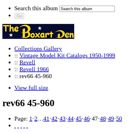
Search this album
Collections Gallery
::
Vintage Model Kit Catalogs 1950-1999
::
Revell
::
Revell 1966
:: rev66 45-960
View full size
rev66 45-960
Page:
1
·
2
…
41
·
42
·
43
·
44
·
45
·
46
·
47
·
48
·
49
·
50