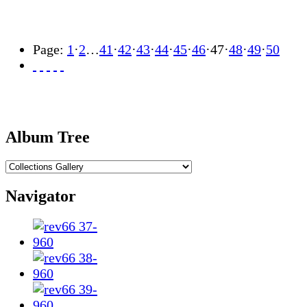
Page:
1
·
2
…
41
·
42
·
43
·
44
·
45
·
46
·
47
·
48
·
49
·
50
Album Tree
Navigator