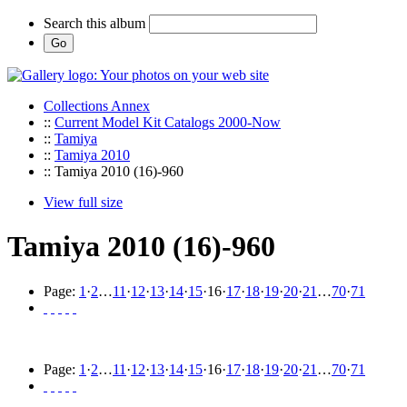
Search this album
Collections Annex
::
Current Model Kit Catalogs 2000-Now
::
Tamiya
::
Tamiya 2010
:: Tamiya 2010 (16)-960
View full size
Tamiya 2010 (16)-960
Page:
1
·
2
…
11
·
12
·
13
·
14
·
15
·
16
·
17
·
18
·
19
·
20
·
21
…
70
·
71
Page:
1
·
2
…
11
·
12
·
13
·
14
·
15
·
16
·
17
·
18
·
19
·
20
·
21
…
70
·
71