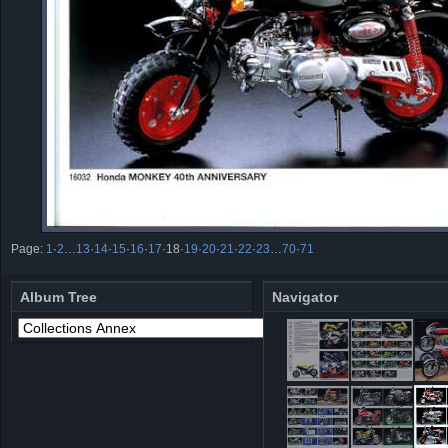
Page:
1
·
2
…
13
·
14
·
15
·
16
·
17
·
18
·
19
·
20
·
21
·
22
·
23
…
70
·
71
Album Tree
Navigator