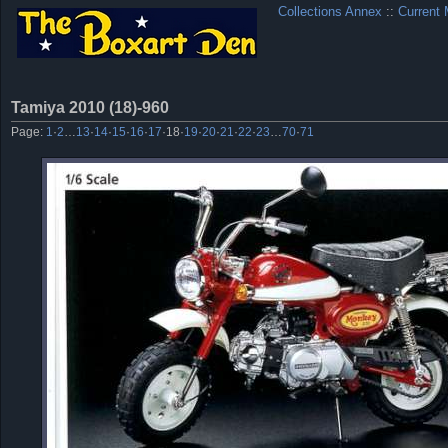
Collections Annex
::
Current 
Tamiya 2010 (18)-960
Page:
1
·
2
…
13
·
14
·
15
·
16
·
17
·
18
·
19
·
20
·
21
·
22
·
23
…
70
·
71