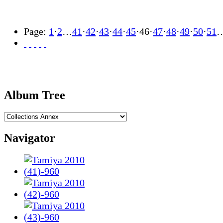
Page:
1
·
2
…
41
·
42
·
43
·
44
·
45
·
46
·
47
·
48
·
49
·
50
·
51
Album Tree
Navigator