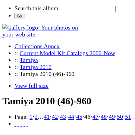
Search this album
Collections Annex
::
Current Model Kit Catalogs 2000-Now
::
Tamiya
::
Tamiya 2010
:: Tamiya 2010 (46)-960
View full size
Tamiya 2010 (46)-960
Page:
1
·
2
…
41
·
42
·
43
·
44
·
45
·
46
·
47
·
48
·
49
·
50
·
51