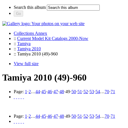
Search this album
Collections Annex
::
Current Model Kit Catalogs 2000-Now
::
Tamiya
::
Tamiya 2010
:: Tamiya 2010 (49)-960
View full size
Tamiya 2010 (49)-960
Page:
1
·
2
…
44
·
45
·
46
·
47
·
48
·
49
·
50
·
51
·
52
·
53
·
54
…
70
·
71
Page:
1
·
2
…
44
·
45
·
46
·
47
·
48
·
49
·
50
·
51
·
52
·
53
·
54
…
70
·
71