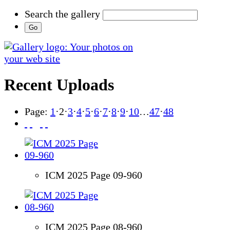
Search the gallery
Recent Uploads
Page:
1
·
2
·
3
·
4
·
5
·
6
·
7
·
8
·
9
·
10
…
47
·
48
ICM 2025 Page 09-960
ICM 2025 Page 08-960