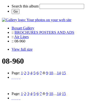
Search this album
Boxart Gallery
::
BROCHURES POSTERS AND ADS
::
Air Lines
:: 08-960
View full size
08-960
Page:
1
·
2
·
3
·
4
·
5
·
6
·
7
·
8
·
9
·
10
…
14
·
15
Page:
1
·
2
·
3
·
4
·
5
·
6
·
7
·
8
·
9
·
10
…
14
·
15