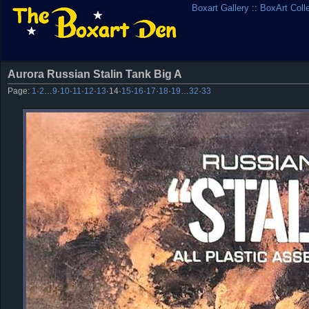
Boxart Gallery
::
BoxArt Coll
Aurora Russian Stalin Tank Big A
Page:
1
·
2
…
9
·
10
·
11
·
12
·
13
·
14
·
15
·
16
·
17
·
18
·
19
…
32
·
33