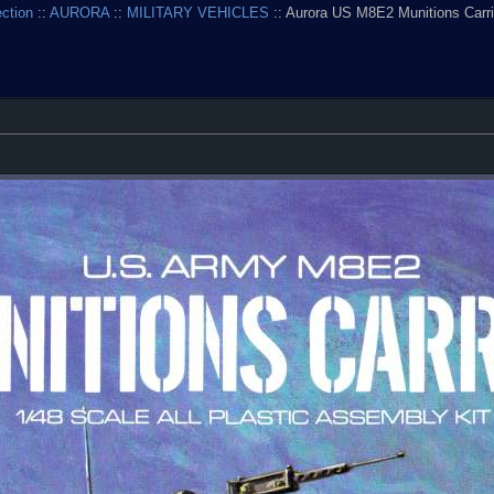
ection
::
AURORA
::
MILITARY VEHICLES
:: Aurora US M8E2 Munitions Carri