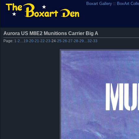
Boxart Gallery
::
BoxArt Coll
Aurora US M8E2 Munitions Carrier Big A
Page:
1
·
2
…
19
·
20
·
21
·
22
·
23
·
24
·
25
·
26
·
27
·
28
·
29
…
32
·
33