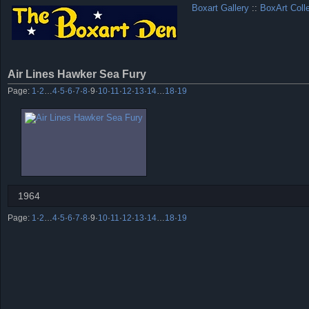
Boxart Gallery
::
BoxArt Coll
Air Lines Hawker Sea Fury
Page:
1
·
2
…
4
·
5
·
6
·
7
·
8
·
9
·
10
·
11
·
12
·
13
·
14
…
18
·
19
1964
Page:
1
·
2
…
4
·
5
·
6
·
7
·
8
·
9
·
10
·
11
·
12
·
13
·
14
…
18
·
19