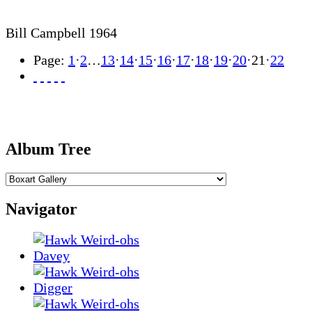
Bill Campbell 1964
Page:
1
·
2
…
13
·
14
·
15
·
16
·
17
·
18
·
19
·
20
·
21
·
22
Album Tree
Navigator