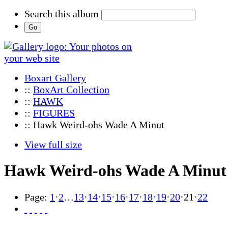
Search this album
Boxart Gallery
::
BoxArt Collection
::
HAWK
::
FIGURES
:: Hawk Weird-ohs Wade A Minut
View full size
Hawk Weird-ohs Wade A Minut
Page:
1
·
2
…
13
·
14
·
15
·
16
·
17
·
18
·
19
·
20
·
21
·
22