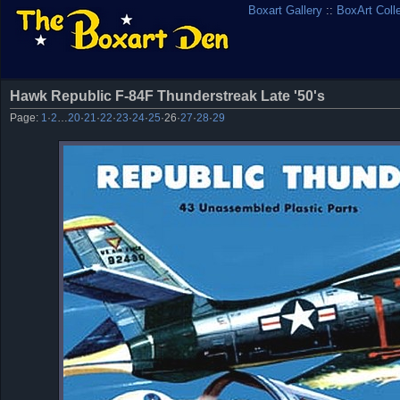
Boxart Gallery
::
BoxArt Coll
Hawk Republic F-84F Thunderstreak Late '50's
Page:
1
·
2
…
20
·
21
·
22
·
23
·
24
·
25
·
26
·
27
·
28
·
29